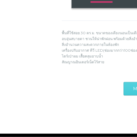
พื้นที่ใช้สอย 30 ตร.ม. ขนาดของเตียงนอนเป็นเต
อบอุ่นสบายตา ชวนให้น่าพักผ่อน พร้อมด้วยสิ
สิ่งอำนวนความสะดวกภายในห้องพัก
เครื่องปรับอากาศ ทีวี LED(ช่องมากกว่า100ช่อง) 
ไดร์เป่าผม เสื้อคลุมอาบน้ำ
สัณญาณอินเตอร์เน็ตไร้สาย
M