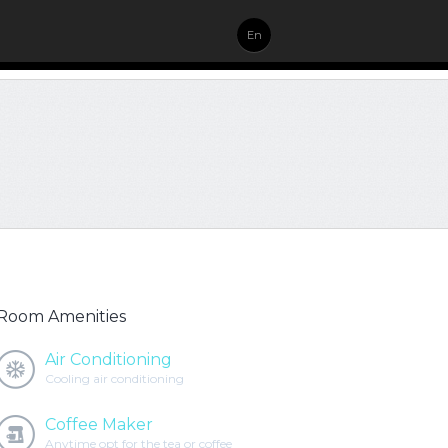
En
Room Amenities
Air Conditioning
Cooling air conditioning
Coffee Maker
Anytime opt for the tea or coffee