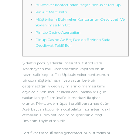
Bukmeker Kontorundan Başqa Bonuslar Pin-up
Pin-up Mərc Xətti
Müştərilərin Bukmeker Kontorunun Qeydiyyatı Və
Yoxlanılması Pin Up
Pin Up Casino Azerbaijan
Pinup Casino Az Beş Dəqiqə Ərzində Sadə
Qeydiyyat Təklif Edir
Şirkətin populyarlaşdırılması ötrü futbol üzrə
Azərbaycan milli komandasının kapitanı onun
rəsmi səfiri seçilib. Pin-Up bukmeker kontorunun
bir çox müştərisi rəsmi veb saytın belə bir
çatışmazlığını video yayımların olmaması kimi
qeyd edir. Sonuncular əksər canlı hadisələr üçün
saxlanılan qrafik müvafiqlik mərkəzi ilə qisas
olunur. Pin-Up-də müştəri profili yaratmaq üçün
Azərbaycan kodu ilə mobil telefon nömrəsini daxil
etməlisiniz. Növbəti addım müştərinin e-poçt
ünvanını təyin etməkdir.
Sertifikat təsadüfi dənə generatorunun istifadəsini