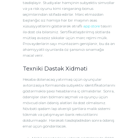
təsdiqləyir. Studiyalar həmçinin subyektiv simvollar
və ya risk oyunu kimi rəngarəng bonus
seçimlərindən istifadə edirlər. Mərc etməzdən
başlanğıc siz həmişə hər bir maşının əsas
xüsusiyyətlərini göstərərək ətraflı
app store
təsviri
ilə dost ola bilərsiniz. Sertifikatlaşdırılmış slotlarda
mütləq əvəzsiz sikkələr üçün mərc rejimi mülk.
Provayderlərin sayı müntəzəm genişlənir, bu da ən
əhəmiyyətli oyunlarda öz şansınızı sınamağa
macal verir.
Texniki Dəstək Xidməti
Hesaba dolanacaq yatırmaq üçün oyunçular
avtorizasiya formasında subyektiv identifikatorlarını
göstərməklə şəxsi hesablarına iç olmalıdırlar. Sonra,
ödənişlər olan bölməni seçməli və oyunçu üçün
mövcud olan ödəniş alətləri ilə dost olmalısınız.
Növbəti qədəm lap əlverişli şərtlərə malik sistemi
tökmək və çatışmayan bank rekvizitlərini
doldurmaqdır. Hərəkəti təsdiqlədikdən sonra ödəniş
emal üçün göndəriləcək.