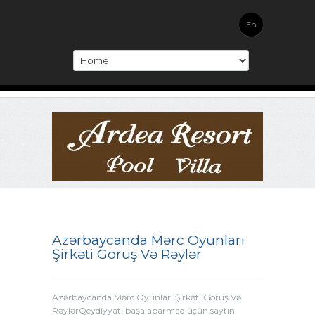
En
Azərbaycanda Mərc Oyunları
Şirkəti Görüş Və Rəylər
Azərbaycanda Mərc Oyunları Şirkəti Görüş Və
Rəylər
Qeydiyyatı başa aparmaq üçün saytın