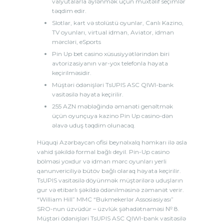
valyutalarla əylənmək üçün müxtəlif seçimlər
təqdim edir.
Slotlar, kart və stolüstü oyunlar, Canlı Kazino,
TV oyunları, virtual idman, Aviator, idman
mərcləri, eSports
Pin Up bet casino xüsusiyyətlərindən biri
avtorizasiyanın var-yox telefonla həyata
keçirilməsidir.
Müştəri ödənişləri TsUPIS ASC QIWI-bank
vasitəsilə həyata keçirilir.
255 AZN məbləğində əmanəti genəltmək
üçün oyunçuya kazino Pin Up casino-dən
əlavə uduş təqdim olunacaq.
Hüquqi Azərbaycan ofisi beynəlxalq həmkarı ilə əsla
vahid şəkildə formal bağlı deyil. Pin-Up casino
bölməsi yoxdur və idman mərc oyunları yerli
qanunvericiliyə bütöv bağlı olaraq həyata keçirilir.
TsUPIS vasitəsilə döyünmək müştərilərə uduşların
gur və etibarlı şəkildə ödənilməsinə zəmanət verir.
“William Hill” MMC “Bukmekerlər Assosiasiyası”
SRO-nun üzvüdür – üzvlük şəhadətnaməsi № 8.
Müştəri ödənişləri TsUPIS ASC QIWI-bank vasitəsilə