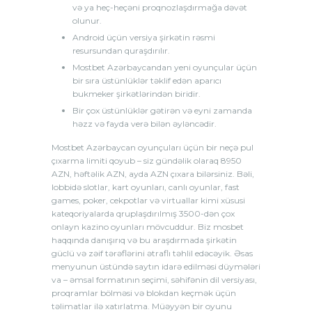
və ya heç-heçəni proqnozlaşdırmağa dəvət
olunur.
Android üçün versiya şirkətin rəsmi
resursundan quraşdırılır.
Mostbet Azərbaycandan yeni oyunçular üçün
bir sıra üstünlüklər təklif edən aparıcı
bukmeker şirkətlərindən biridir.
Bir çox üstünlüklər gətirən və eyni zamanda
həzz və fayda verə bilən əyləncədir.
Mostbet Azərbaycan oyunçuları üçün bir neçə pul
çıxarma limiti qoyub – siz gündəlik olaraq 8950
AZN, həftəlik AZN, ayda AZN çıxara bilərsiniz. Bəli,
lobbidə slotlar, kart oyunları, canlı oyunlar, fast
games, poker, cekpotlar və virtuallar kimi xüsusi
kateqoriyalarda qruplaşdırılmış 3500-dən çox
onlayn kazino oyunları mövcuddur. Biz mosbet
haqqında danışırıq və bu araşdırmada şirkətin
güclü və zəif tərəflərini ətraflı təhlil edəcəyik. Əsas
menyunun üstündə saytın idarə edilməsi düymələri
va – əmsal formatının seçimi, səhifənin dil versiyası,
proqramlar bölməsi və blokdan keçmək üçün
təlimatlar ilə xatırlatma. Müəyyən bir oyunu