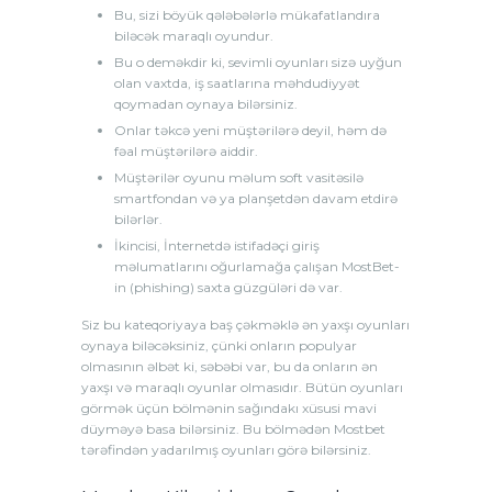
Bu, sizi böyük qələbələrlə mükafatlandıra
biləcək maraqlı oyundur.
Bu o deməkdir ki, sevimli oyunları sizə uyğun
olan vaxtda, iş saatlarına məhdudiyyət
qoymadan oynaya bilərsiniz.
Onlar təkcə yeni müştərilərə deyil, həm də
fəal müştərilərə aiddir.
Müştərilər oyunu məlum soft vasitəsilə
smartfondan və ya planşetdən davam etdirə
bilərlər.
İkincisi, İnternetdə istifadəçi giriş
məlumatlarını oğurlamağa çalışan MostBet-
in (phishing) saxta güzgüləri də var.
Siz bu kateqoriyaya baş çəkməklə ən yaxşı oyunları
oynaya biləcəksiniz, çünki onların populyar
olmasının əlbət ki, səbəbi var, bu da onların ən
yaxşı və maraqlı oyunlar olmasıdır. Bütün oyunları
görmək üçün bölmənin sağındakı xüsusi mavi
düyməyə basa bilərsiniz. Bu bölmədən Mostbet
tərəfindən yadarılmış oyunları görə bilərsiniz.