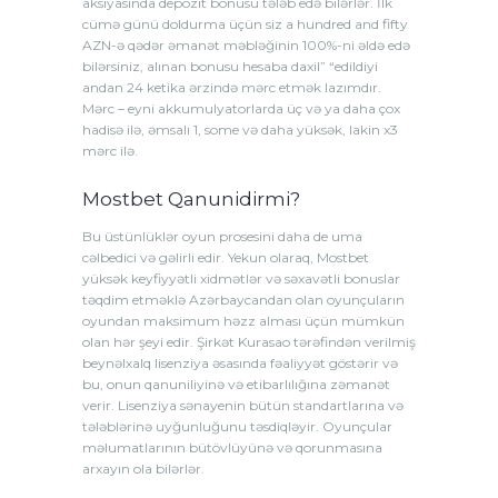
aksiyasında depozit bonusu tələb edə bilərlər. İlk
cümə günü doldurma üçün siz a hundred and fifty
AZN-ə qədər əmanət məbləğinin 100%-ni əldə edə
bilərsiniz, alınan bonusu hesaba daxil” “edildiyi
andan 24 ketika ərzində mərc etmək lazımdır.
Mərc – eyni akkumulyatorlarda üç və ya daha çox
hadisə ilə, əmsalı 1, some və daha yüksək, lakin x3
mərc ilə.
Mostbet Qanunidirmi?
Bu üstünlüklər oyun prosesini daha de uma
cəlbedici və gəlirli edir. Yekun olaraq, Mostbet
yüksək keyfiyyətli xidmətlər və səxavətli bonuslar
təqdim etməklə Azərbaycandan olan oyunçuların
oyundan maksimum həzz alması üçün mümkün
olan hər şeyi edir. Şirkət Kurasao tərəfindən verilmiş
beynəlxalq lisenziya əsasında fəaliyyət göstərir və
bu, onun qanuniliyinə və etibarlılığına zəmanət
verir. Lisenziya sənayenin bütün standartlarına və
tələblərinə uyğunluğunu təsdiqləyir. Oyunçular
məlumatlarının bütövlüyünə və qorunmasına
arxayın ola bilərlər.