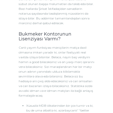
sübut olunan başqa məlumatları da tələb edə bilər.
Bəzi hallarda Şirkət İstifadəçidən sənədlərin
notarius qaydasında təsdiqlənmiş nüsxələrini də
istəyə bilər. Bu addımlar tamamlandıqdan sonra
mərciniz dərhal qəbul ediləcək.
Bukmeker Kontorunun
Lisenziyası Varmı?
Canlı yayım funksiyası mərcçilərin matça daxil
olmasına imkan yaradır ki, onlar fəaliyyəti real
vaxtda izləyə bilsinlər. Beləcə, nəyin baş verdiyini
həmin a good biləcəksiniz və ən yaxşı mərc qərarını
verə biləcəksiniz. Sizi maraqlandıran hər bir matçı
onun adının yanındakı ulduza klikləməklə
sevimlilərə əlavə edə bilərsiniz. Beləcə siz bu
hadisəyə ani çıxış əldə edəcəksiniz və cari əmsalları
və cari bazarları izləyə biləcəksiniz. Statistika sizdə
əvvəlki idman və e-idman matçları ilə bağlı anlayış
formalaşdıracaq.
Xüsusilə MDB ölkələrindən bir çox turnir va ki,
bu de uma əlbəttə ki, azərbaycanlı” “better