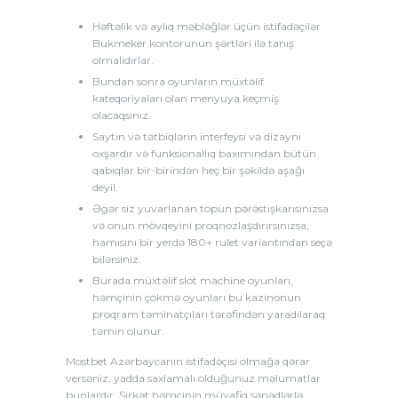
Həftəlik və aylıq məbləğlər üçün istifadəçilər
Bukmeker kontorunun şərtləri ilə tanış
olmalıdırlar.
Bundan sonra oyunların müxtəlif
kateqoriyaları olan menyuya keçmiş
olacaqsınız.
Saytın və tətbiqlərin interfeysi və dizaynı
oxşardır və funksionallıq baxımından bütün
qabıqlar bir-birindən heç bir şəkildə aşağı
deyil.
Əgər siz yuvarlanan topun pərəstişkarısınızsa
və onun mövqeyini proqnozlaşdırırsınızsa,
hamısını bir yerdə 180+ rulet variantından seçə
bilərsiniz.
Burada müxtəlif slot machine oyunları,
həmçinin çökmə oyunları bu kazinonun
proqram təminatçıları tərəfindən yaradılaraq
təmin olunur.
Mostbet Azərbaycanın istifadəçisi olmağa qərar
versəniz, yadda saxlamalı olduğunuz məlumatlar
bunlardır. Şirkət həmçinin müvafiq sənədlərlə