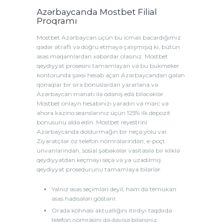
Azərbaycanda Mostbet Filial
Proqramı
Mostbet Azərbaycan üçün bu icmalı bacardığımız
qədər ətraflı və doğru etməyə çalışmışıq ki, bütün
əsas məqamlardan xəbərdar olasınız. Mostbet
qeydiyyat prosesini tamamlayan və bu bukmeker
kontorunda şəxsi hesab açan Azərbaycandan gələn
qonaqlar bir sıra bonuslardan yararlana və
Azərbaycan manatı ilə ödəniş edə biləcəklər.
Mostbet onlayn hesabınızı yaradın və mərc və
ahora kazino seanslarınız üçün 125% ilk depozit
bonusunu əldə edin. Mostbet reyestrini
Azərbaycanda doldurmağın bir neçə yolu var.
Ziyarətçilər öz telefon nömrələrindən, e-poçt
ünvanlarından, sosial şəbəkələr vasitəsilə bir kliklə
qeydiyyatdan keçməyi seçə və ya uzadılmış
qeydiyyat prosedurunu tamamlaya bilərlər.
Yalnız əsas seçimləri deyil, həm də temukan
əsas hadisələri göstərir.
Orada köhnəsi aktuallığını itirdiyi təqdirdə
telefon nömrəsini də dəyişə bilərsiniz.