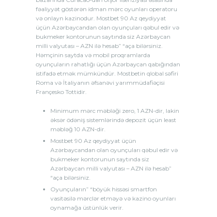
fəaliyyət göstərən idman mərc oyunları operatoru
və onlayn kazinodur. Mostbet 90 Az qeydiyyat
üçün Azərbaycandan olan oyunçuları qəbul edir və
bukmeker kontorunun saytında siz Azərbaycan
milli valyutası – AZN ilə hesab” “aça bilərsiniz.
Həmçinin saytda və mobil proqramlarda
oyunçuların rahatlığı üçün Azərbaycan qabığından
istifadə etmək mümkündür. Mostbetin qlobal səfiri
Roma və İtaliyanın əfsanəvi yarımmüdafiəçisi
Françesko Tottidir.
Minimum mərc məbləği zero, 1 AZN-dir, lakin
əksər ödəniş sistemlərində depozit üçün least
məbləğ 10 AZN-dir.
Mostbet 90 Az qeydiyyat üçün
Azərbaycandan olan oyunçuları qəbul edir və
bukmeker kontorunun saytında siz
Azərbaycan milli valyutası – AZN ilə hesab”
“aça bilərsiniz.
Oyunçuların” “böyük hissəsi smartfon
vasitəsilə mərclər etməyə və kazino oyunları
oynamağa üstünlük verir.