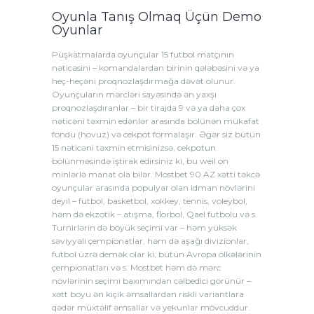
Oyunla Tanış Olmaq Üçün Demo
Oyunlar
Püşkatmalarda oyunçular 15 futbol matçının
nəticəsini – komandalardan birinin qələbəsini və ya
heç-heçəni proqnozlaşdırmağa dəvət olunur.
Oyunçuların mərcləri sayəsində ən yaxşı
proqnozlaşdıranlar – bir tirajda 9 və ya daha çox
nəticəni təxmin edənlər arasında bölünən mükafat
fondu (hovuz) və cekpot formalaşır. Əgər siz bütün
15 nəticəni təxmin etmisinizsə, cekpotun
bölünməsində iştirak edirsiniz ki, bu weil on
minlərlə manat ola bilər. Mostbet 90 AZ xətti təkcə
oyunçular arasında populyar olan idman növlərini
deyil – futbol, ​​basketbol, ​​xokkey, tennis, voleybol,
həm də ekzotik – atışma, florbol, Qael futbolu və s.
Turnirlərin də böyük seçimi var – həm yüksək
səviyyəli çempionatlar, həm də aşağı divizionlar,
futbol üzrə demək olar ki, bütün Avropa ölkələrinin
çempionatları və s. Mostbet həm də mərc
növlərinin seçimi baxımından cəlbedici görünür –
xətt boyu ən kiçik əmsallardan riskli variantlara
qədər müxtəlif əmsallar və yekunlar mövcuddur.