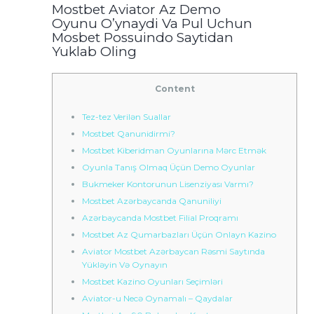
Mostbet Aviator Az Demo
Oyunu O’ynaydi Va Pul Uchun
Mosbet Possuindo Saytidan
Yuklab Oling
Content
Tez-tez Verilən Suallar
Mostbet Qanunidirmi?
Mostbet Kiberidman Oyunlarına Mərc Etmək
Oyunla Tanış Olmaq Üçün Demo Oyunlar
Bukmeker Kontorunun Lisenziyası Varmı?
Mostbet Azərbaycanda Qanuniliyi
Azərbaycanda Mostbet Filial Proqramı
Mostbet Az Qumarbazları Üçün Onlayn Kazino
Aviator Mostbet Azərbaycan Rəsmi Saytında
Yükləyin Və Oynayın
Mostbet Kazino Oyunları Seçimləri
Aviator-u Necə Oynamalı – Qaydalar