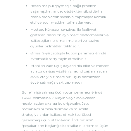
Hesabıma pul qoymaqla bağlı problem
yaşamışdım, ancaq dəstək təmsilçisi dərhal
mənə problemin səbəbini tapmaqda kömək
etdi və addım-addım təlimatlar verdi.
Mostbet Kürasao lisenziyası ilə fəaliyyət
göstərən rəsmi onlayn mərc platformasıdır və
istifadəçilərinə idman mərcləri və kazino
oyunları xidmətləri təklif edir.
Əmsal 2-yə çatdıqda kupon parametrlərində
avtomatik satışı təyin etməlisiniz.
İstənilən vaxt uçuş dayandırıla bilər və mosbet
aviator da əsas vəzifəniz raund başlamazdan
əvvəl etdiyiniz mərcinizi uçuş bitməzdən
əvvəl satmağa vaxt tapmaqdır.
Bu rejimişə salmaq üçün oyun parametrlərində
TRIAL bölməsinə klikləyin və ya əvvəlcədən
hesabınızdan çıxaraq jet x -işə salın. Jetx
mexanikasını başa düşmək və müxtəlif
strategiyalardan istifadə etmək təcrübəsi
qazanmaq üçün istifadə edin. İndi biz sizə”
“peşəkarların başlanğıc kapitallarını artırmaq üçün