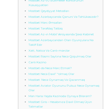
Mostbet Az-90 Bukmeker Kontorunun
Xüsusiyyətləri
Mostbet Qeydiyyat Metodları
Mostbet Azərbaycanda Qanuni Və Təhlükəsizdir?
Mostbet Mərc Əmsalları
Mostbet Tərəfdaş Tətbiq
Mostbet Az-ın Mobil Versiyasında Şəxsi Kabinet
Mostbet Azərbaycandan Olan Oyunçulara Nə
Təklif Edir
Xətt, Nəticə Və Canlı-mərclər
Mostbet Rəsmi Saytına Necə Qoşulmaq Olar
Canlı Kazino
Mostbet-də Necə Mərc Etməli?
Mostbet Necə Daxil” “olmaq Olar
Mostbet: Necə Oynamaq Və Qazanmaq
Mostbet Aviator Oyununu Pulsuz Necə Oynamaq
Olar
Mən Hansı Yaşda Kazinoda Oynaya Bilərəm?
Mostbet Giris – Hesabınıza Daxil Olmaq Üçün
Təlimatlar