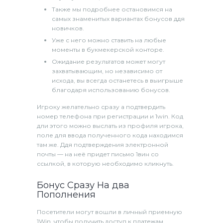
Также мы подробнее остановимся на
самых знаменитых вариантах бонусов ддя
новичков.
Уже с него можно ставить на любые
моменты в букмекерской конторе.
Ожидание результатов может могут
захватывающим, но независимо от
исхода, вы всегда останетесь в выигрыше
благодаря использованию бонусов.
Игроку желательно сразу а подтвердить
номер телефона при регистрации и 1win. Код
дли этого можно выслать из профиля игрока,
поле для ввода полученного кода находимся
там же. Ддя подтверждения электронной
почты — на неё придет письмо 1вин со
ссылкой, в которую необходимо кликнуть.
Бонус Сразу На два
Пополнения
Посетители могут вошли в личный приемную
1Win, чтобы получить доступ к платежам,