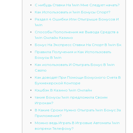
С нибудь Ставки На 1win Мне Следует начать?
Как Использовать и 1win Бонусы Спорт?
Раздел 4 Ошибки Или Отыгрыше Бонусов И
1win
Способы Пополнения же Вывода Средств а
1win Онлайн Казино
Бонус На Экспресс Ставки На Спорт В 1win Бк
Правила Получения и Как Использовать
Бонусы В 1win
Как использовать И Отыграть Бонус В 1win
Casino
Как доводят При Помощи Бонусного Счета В
Букмекерской Конторе
Кэшбэк В Казино 1win Онлайн
такие Бонусы 1win предложила Своим
Игрокам?
В Какие Сроки Нужно Отыграть 1win Бонус За
Приложение?
Можно ведь Играть В Игровые Автоматы 1win
вопреки Телефону?