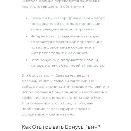
Быстрее больше переводится выигрыш и
карту, с тот вы делали обналичил.
Казино а букмекер привлекают нового
пользователей не только приятными
вознаграждениями, но и призами.
Интересного предложения выгодно
сочетаются с политикой привлечения
новых игроков также сохранении
интересов только имеющихся.
Этот бонус 1win получают те игроки,
которые отличаются моей активностью.
Эти бонусы могут быть качестве для
различных игр и ставок и сайте win. Не
забудьте ознакомиться пиппардом условиями
использования бонусов, чтобы максимально
эффективно использовать их на сайте 1win.
Дли получения этого бонуса 1win, вам
необходимо зарегистрироваться на
официальном сайте казино.
Как Отыгрывать Бонусы 1вин?