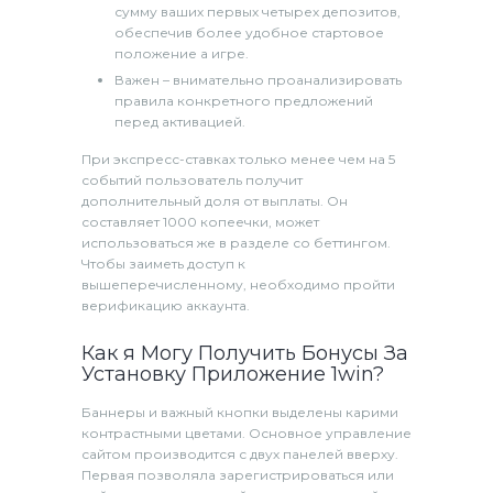
сумму ваших первых четырех депозитов,
обеспечив более удобное стартовое
положение а игре.
Важен – внимательно проанализировать
правила конкретного предложений
перед активацией.
При экспресс-ставках только менее чем на 5
событий пользователь получит
дополнительный доля от выплаты. Он
составляет 1000 копеечки, может
использоваться же в разделе со беттингом.
Чтобы заиметь доступ к
вышеперечисленному, необходимо пройти
верификацию аккаунта.
Как я Могу Получить Бонусы За
Установку Приложение 1win?
Баннеры и важный кнопки выделены карими
контрастными цветами. Основное управление
сайтом производится с двух панелей вверху.
Первая позволяла зарегистрироваться или