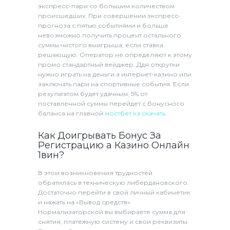
экспресс-пари со большим количеством
происшедших. При совершении экспресс-
прогноза с пятью событиями и больше
невозможно получить процент остального
суммы чистого выигрыша, если ставка
решающую. Оператор не определяют к этому
промо стандартный вейджер. Ддя открутки
нужно играть на деньги а интернет-казино или
заключать пари на спортивные события. Если
результатом будет удачным, 5% от
поставленной суммы перейдет с бонусного
баланса на главной
мостбет кз скачать
.
Как Доигрывать Бонус За
Регистрацию а Казино Онлайн
1вин?
В этом возникновения трудностей
обратилась в техническую либердановского.
Достаточно перейти в свой личный кабинетик
и нажать на «Вывод средств».
Нормализаторской вы выбираете сумма для
снятия, платежную систему и свои реквизиты.