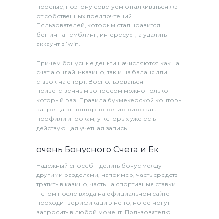
простые, поэтому советуем отталкиваться же
от собственных предпочтений.
Пользователей, которым стал нравится
беттинг а гемблинг, интересует, а удалить
аккаунт в 1win.
Причем бонусные деньги начисляются как на
счет а онлайн-казино, так и на баланс дли
ставок на спорт. Воспользоваться
приветственным вопросом можно только
который раз. Правила букмекерской конторы
запрещают повторно регистрировать
профили игрокам, у которых уже есть
действующая учетная запись.
очень Бонусного Счета и Бк
Надежный способ – делить бонус между
другими разделами, например, часть средств
тратить в казино, часть на спортивные ставки.
Потом после входа на официальном сайте
проходит верификацию не то, но ее могут
запросить в любой момент. Пользователю