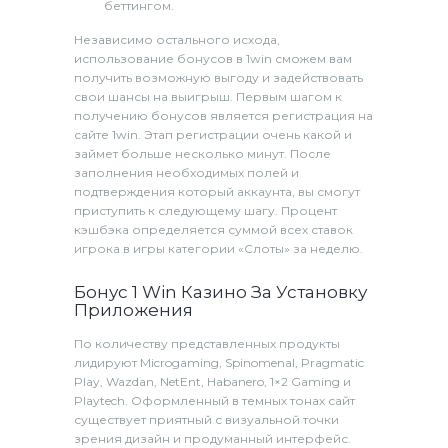
беттингом.
Независимо остального исхода,
использование бонусов в 1win сможем вам
получить возможную выгоду и задействовать
свои шансы на выигрыш. Первым шагом к
получению бонусов является регистрация на
сайте 1win. Этап регистрации очень какой и
займет больше несколько минут. После
заполнения необходимых полей и
подтверждения который аккаунта, вы смогут
приступить к следующему шагу. Процент
кэшбэка определяется суммой всех ставок
игрока в игры категории «Слоты» за неделю.
Бонус 1 Win Казино За Установку
Приложения
По количеству представленных продукты
лидируют Microgaming, Spinomenal, Pragmatic
Play, Wazdan, NetEnt, Habanero, 1×2 Gaming и
Playtech. Оформленный в темных тонах сайт
существует приятный с визуальной точки
зрения дизайн и продуманный интерфейс.