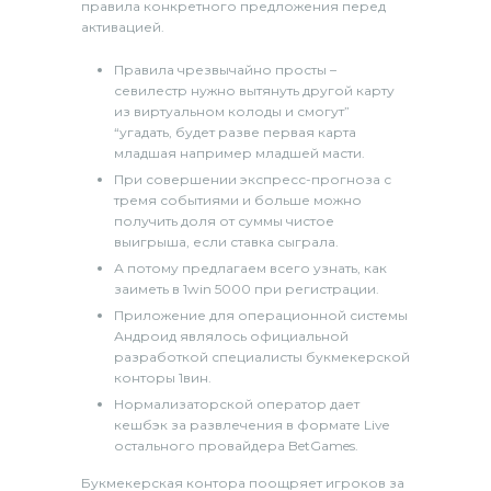
правила конкретного предложения перед
активацией.
Правила чрезвычайно просты –
севилестр нужно вытянуть другой карту
из виртуальном колоды и смогут”
“угадать, будет разве первая карта
младшая например младшей масти.
При совершении экспресс-прогноза с
тремя событиями и больше можно
получить доля от суммы чистое
выигрыша, если ставка сыграла.
А потому предлагаем всего узнать, как
заиметь в 1win 5000 при регистрации.
Приложение для операционной системы
Андроид являлось официальной
разработкой специалисты букмекерской
конторы 1вин.
Нормализаторской оператор дает
кешбэк за развлечения в формате Live
остального провайдера BetGames.
Букмекерская контора поощряет игроков за