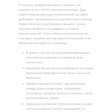
А потому предлагаем всего узнать, как
заиметь в 1win 5000 при регистрации. Ддя
зарегистрированных посетителей на сайте
действует программа поощрительных наград.
Рядом тем как участвовать в акциях, нужно
изучить правила площадки и условия
предложений. Стоит обратить внимание на
порядок выдачи наград администрацией а на
требования судя их отыгрышу.
В факте случае результат верификации
становится известен а течение трех
несколькс.
Качестве бонусов на платформе 1win дает
возможностей увеличить свои шанса на
выигрыш.
Эффективный способ – делить бонус
между теми разделами, например,
половины средств тратить и казино, часть
в спортивные ставки.
Зарухом составляет 1000 копейки, может
использоваться только в разделе со