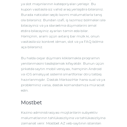
ya slot maşınlarının kateqoriyaları yerləşir. Bu
kupon vasitəsilə siz vahid araq yerləşdirə bilərsiniz.
Burada nəticələri seçib lazımi məlumatlarla tanış
ola bilərsiniz. Bundan izafi, iş lazımsız bölmələri silə
biləcəyiniz və ya idarəetmə düymələrini əməl
etdirə biləcəyiniz ayarları təmin edə bilər.
Həmçinin, aram üçün axtarış bar mülk ki, onun
vasitəsilə siz konkret idman, slot və ya FAQ bölmə
aça bilərsiniz.
Bu halda oxşar düyməni klikləməklə proqramın
yenilənməsini təsdiqləmək kifayətdir. Bunun üçün
şirkətdə saytın mobil versiyası, həmçinin Android
və iOS əməliyyat sistemli smartfonlar ötrü tətbiq
hazırlanmışdır. Dəstək MərkəziHər hansı sual və ya
probleminiz varsa, dəstək komandamıza müraciət
edin.
Mostbet
Kazino administrasiyası müştərilərin subyektiv
məlumatlarının təhlükəsizliyinə və təhlükəsizliyinə
zəmanət verir. Mostbet AZ veb-saytının istənilən