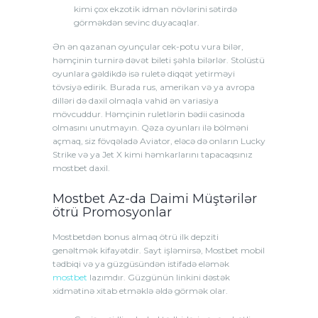
kimi çox ekzotik idman növlərini sətirdə
görməkdən sevinc duyacaqlar.
Ən ən qazanan oyunçular cek-potu vura bilər,
həmçinin turnirə dəvət bileti şəhla bilərlər. Stolüstü
oyunlara gəldikdə isə ruletə diqqət yetirməyi
tövsiyə edirik. Burada rus, amerikan və ya avropa
dilləri də daxil olmaqla vahid ən variasiya
mövcuddur. Həmçinin ruletlərin bədii casinoda
olmasını unutmayın. Qəza oyunları ilə bölməni
açmaq, siz fövqəladə Aviator, eləcə də onların Lucky
Strike və ya Jet X kimi həmkarlarını tapacaqsınız
mostbet daxil.
Mostbet Az-da Daimi Müştərilər
ötrü Promosyonlar
Mostbetdən bonus almaq ötrü ilk depziti
genəltmək kifayətdir. Sayt işləmirsə, Mostbet mobil
tədbiqi və ya güzgüsündən istifadə eləmək
mostbet
lazımdır. Güzgünün linkini dəstək
xidmətinə xitab etməklə əldə görmək olar.