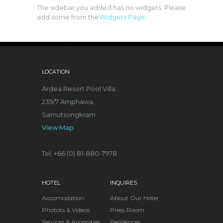
The sidebar you added has no widgets. Please
add some from the
Widgets Page
LOCATION
Ardea Resort Pool Villa
239/7 Amphawa,
Samutsongkram
View Map
Tel. +66 (0) 81-880-7978
HOTEL
INQUIRES
Accomodation
About Our Hotel
Photots & Videos
Press Room
Services & Amenities
Residences