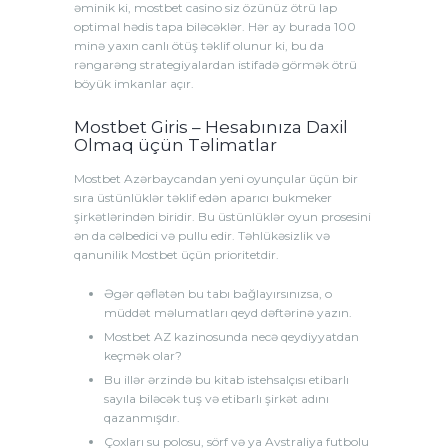
əminik ki, mostbet casino siz özünüz ötrü lap
optimal hədis tapa biləcəklər. Hər ay burada 100
minə yaxın canlı ötüş təklif olunur ki, bu da
rəngarəng strategiyalardan istifadə görmək ötrü
böyük imkanlar açır.
Mostbet Giris – Hesabınıza Daxil
Olmaq üçün Təlimatlar
Mostbet Azərbaycandan yeni oyunçular üçün bir
sıra üstünlüklər təklif edən aparıcı bukmeker
şirkətlərindən biridir. Bu üstünlüklər oyun prosesini
ən da cəlbedici və pullu edir. Təhlükəsizlik və
qanunilik Mostbet üçün prioritetdir.
Əgər qəflətən bu tabı bağlayırsınızsa, o
müddət məlumatları qeyd dəftərinə yazın.
Mostbet AZ kazinosunda necə qeydiyyatdan
keçmək olar?
Bu illər ərzində bu kitab istehsalçısı etibarlı
sayıla biləcək tuş və etibarlı şirkət adını
qazanmışdır.
Çoxları su polosu, sörf və ya Avstraliya futbolu