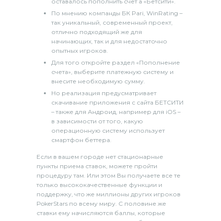
оставалось пополнить счет а «Бетсити».
По мнению компанды БК Pari, WinRating –
так уникальный, современный проект,
отлично подходящий же для
начинающих, так и для недостаточно
опытных игроков.
Для того откройте раздел «Пополнение
счета», выберите платежную систему и
внесите необходимую сумму.
Но реализация предусматривает
скачивание приложения с сайта БЕТСИТИ
– также для Андроид, например для iOS –
в зависимости от того, какую
операционную систему использует
смартфон беттера.
Если в вашем городе нет стационарные
пункты приема ставок, можете пройти
процедуру там. Или этом Вы получаете все те
только высококачественные функции и
поддержку, что же миллионы других игроков
PokerStars по всему миру. С половине же
ставки ему начисляются баллы, которые