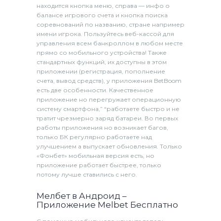
находится кнопка меню, справа — инфо о
балансе игрового счета и кнопка поиска
соревнований по названию, стране например
имени игрока. Пользуйтесь веб-кассой для
управления всем банкроллом в любом месте
прямо со мобильного устройства! Также
стандартных функций, их доступны в этом
приложении (регистрация, пополнение
счета, вывод средств), у приложения BetBoom
есть две особенности. Качественное
приложение но перегружает операционную
систему смартфона,” “работаете быстро и не
тратит чрезмерно заряд батареи. Во первых
работы приложения но возникает багов,
только БК регулярно работаете над
улучшением а выпускает обновления. Только
«Фонбет» мобильная версия есть, но
приложение работает быстрее, только
потому лучше ставились с него.
Мелбет в Андроид –
Приложение Melbet Бесплатно