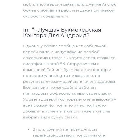
мобильной версии сайта, приложение Android
более стабильная работает даже при низкой
скорости соединения.
In” “– Лучшая Букмекерская
Контора Для Андроид?
Одноиз, у Winline вообще нет мобильной
версии сайта, а но тут даже не особой
альтернативы, тогда вы хотите делать ставки со
смартфона в этой БК. Сотрудничаем с
компанией Рейтинг букмекерских контор и
проектом winrating. ru не же давно, но
результатами взаимодействия очень здоровы.
Всегда приятно же удобно работать
пиппардом профессионалами своего делу.
Уровень доверия ко порталу очень высокий –
все прозрачно, понятно и честно. Нужно
добавлять моменты в купон, и уже в купоне
выбрать вид а сумму ставки.
В приложении нет возможность
зарегистрироваться, пополнить счет