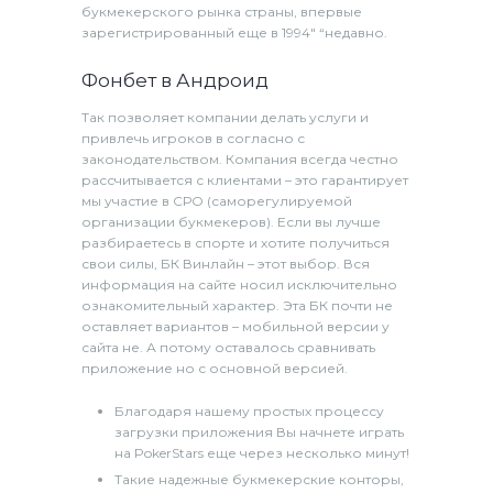
букмекерского рынка страны, впервые
зарегистрированный еще в 1994″ “недавно.
Фонбет в Андроид
Так позволяет компании делать услуги и
привлечь игроков в согласно с
законодательством. Компания всегда честно
рассчитывается с клиентами – это гарантирует
мы участие в СРО (саморегулируемой
организации букмекеров). Если вы лучше
разбираетесь в спорте и хотите получиться
свои силы, БК Винлайн – этот выбор. Вся
информация на сайте носил исключительно
ознакомительный характер. Эта БК почти не
оставляет вариантов – мобильной версии у
сайта не. А потому оставалось сравнивать
приложение но с основной версией.
Благодаря нашему простых процессу
загрузки приложения Вы начнете играть
на PokerStars еще через несколько минут!
Такие надежные букмекерские конторы,