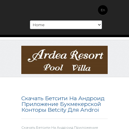
En
Скачать Бетсити На Андроид
Приложение Букмекерской
Конторы Betcity Для Androi
Скачать Бетсити На Андроид Приложение