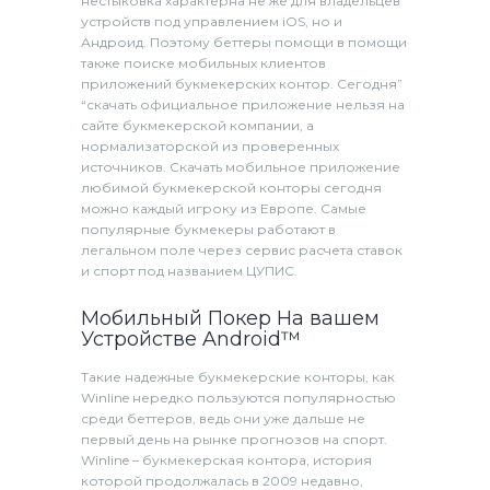
нестыковка характерна не же для владельцев
устройств под управлением iOS, но и
Андроид. Поэтому беттеры помощи в помощи
также поиске мобильных клиентов
приложений букмекерских контор. Сегодня”
“скачать официальное приложение нельзя на
сайте букмекерской компании, а
нормализаторской из проверенных
источников. Скачать мобильное приложение
любимой букмекерской конторы сегодня
можно каждый игроку из Европе. Самые
популярные букмекеры работают в
легальном поле через сервис расчета ставок
и спорт под названием ЦУПИС.
Мобильный Покер На вашем
Устройстве Android™
Такие надежные букмекерские конторы, как
Winline нередко пользуются популярностью
среди беттеров, ведь они уже дальше не
первый день на рынке прогнозов на спорт.
Winline – букмекерская контора, история
которой продолжалась в 2009 недавно,