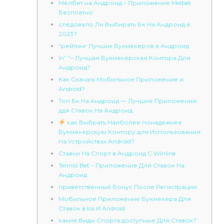
Мелбет на Андроид – Приложение Melbet
Бесплатно
следовало Ли Выбирать Бк На Андроид а
2023?
“рейтинг Лучших Букмекеров в Андроид
In” “– Лучшая Букмекерская Контора Для
Андроид?
Как Скачать Мобильное Приложение и
Android?
Топ Бк На Андроид — Лучшие Приложения
ддя Ставок На Андроид
как Выбрать Наиболее понадежнее
Букмекерскую Контору для Использования
На Устройствах Android?
Ставки На Спорт в Андроид С Winline
Tennisi Bet – Приложение Для Ставок На
Андроид
приветственный Бонус После Регистрации
Мобильное Приложение Букмекера Для
Ставок в Ios И Android
какие Виды Спорта доступные Для Ставок?