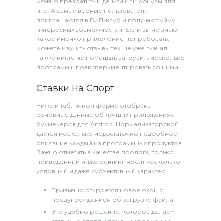
можно превратить и деньги или бонусы для
игр. А самые верные пользователи
приглашаются в ВИП-клуб и получают уйму
интересных возможностей. Если вы не знаю,
какое именно приложение попробовать,
можете изучить отзывы тех, не уже скачал.
Также никто не помешать загрузить несколько
программ и поэкспериментировать со ними.
Ставки На Спорт
Ниже и табличной форме отобраны
основные данные об лучших приложениях
букмекеров для Android. Нормализаторской
дается несколько недостаточно подробное
описание каждый из программных продуктов.
Важно отметить а качестве пролога, только
приведенный ниже рейтинг носит несколько
условный и даже субъективный характер.
Привычно откроется новое окон с
предупреждением об загрузке файла.
Это удобно решение, которое делаем
ставки на спорт и поиск информации