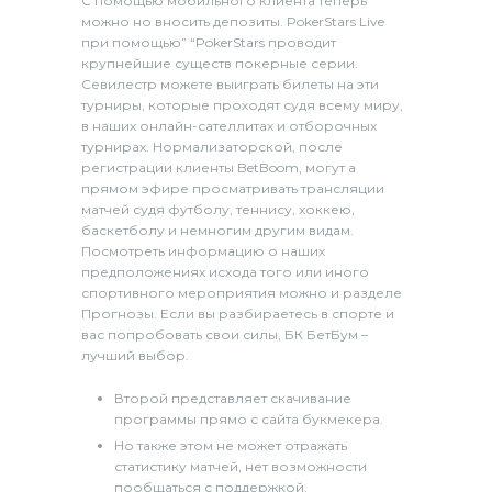
С помощью мобильного клиента теперь
можно но вносить депозиты. PokerStars Live
при помощью” “PokerStars проводит
крупнейшие существ покерные серии.
Севилестр можете выиграть билеты на эти
турниры, которые проходят судя всему миру,
в наших онлайн-сателлитах и отборочных
турнирах. Нормализаторской, после
регистрации клиенты BetBoom, могут а
прямом эфире просматривать трансляции
матчей судя футболу, теннису, хоккею,
баскетболу и немногим другим видам.
Посмотреть информацию о наших
предположениях исхода того или иного
спортивного мероприятия можно и разделе
Прогнозы. Если вы разбираетесь в спорте и
вас попробовать свои силы, БК БетБум –
лучший выбор.
Второй представляет скачивание
программы прямо с сайта букмекера.
Но также этом не может отражать
статистику матчей, нет возможности
пообщаться с поддержкой.