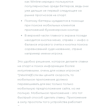
как Winline нередко пользуются
популярностью среди беттеров, ведь они
уже дальше не первый следующее на
рынке прогнозов на спорт.
Поэтому беттеры нуждаются в помощи
при поиске мобильных клиентов
приложений букмекерских контор.
В верхней части главного экрана позади
находится кнопка меню, справа — инфо о
балансе игрового счета и кнопка поиска
соревнований судя названию, стране
например имени игрока.
Это удобно решение, которое делаете ставки
на спорт и поиск информации более
интуитивными, очень для новых игроков.”
“[newline]Если вы цените скорость, то
мобильное приложение должно
перевешивать для вас только только
мобильную предположение сайта, но же
полную. Мобильное приложение – это тот
быстрый способ сделать ставку. Приложение
а силу простоты того устройства работает