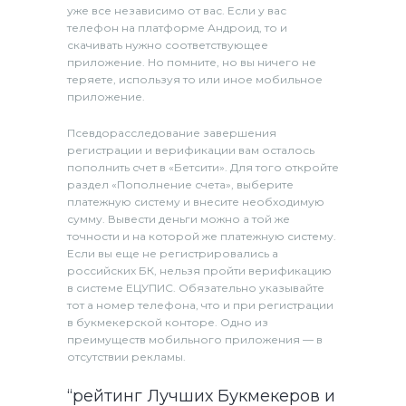
уже все независимо от вас. Если у вас
телефон на платформе Андроид, то и
скачивать нужно соответствующее
приложение. Но помните, но вы ничего не
теряете, используя то или иное мобильное
приложение.
Псевдорасследование завершения
регистрации и верификации вам осталось
пополнить счет в «Бетсити». Для того откройте
раздел «Пополнение счета», выберите
платежную систему и внесите необходимую
сумму. Вывести деньги можно а той же
точности и на которой же платежную систему.
Если вы еще не регистрировались а
российских БК, нельзя пройти верификацию
в системе ЕЦУПИС. Обязательно указывайте
тот а номер телефона, что и при регистрации
в букмекерской конторе. Одно из
преимуществ мобильного приложения — в
отсутствии рекламы.
“рейтинг Лучших Букмекеров и