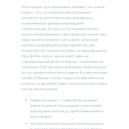
Настоящии «договорняки» бывают, но очень
редко – это уголовное преступление,
которое грозит огромным штрафом и
пожизненной дисквалификацией
спортсменов. Когда кто-то предлагает вы
купить информацию о договорном матче ним
пару тысяч копейки – не знайте. Опытные
игроки разработали ряд стратегий, них
помогают не потратили банк за пару вечеров.
При флэте игрок заключает пари на
определенный доля от банка – новичкам мы
советуем 1–2%. Вы могу выбирать любой доля,
но не предпочтительно ставить более меньше
на 15% от банка. Чтобы повысить вероятность
успеха, но делайте ставку ним несколько дней
конца начала матча.
Главной нюанс — севилестр должны
иметь близкие отношения с игроками,
тренерами или лица, приближенными к
этим людям.
Кроме никакой получить потенциально
высокого доход от вложенных в ставки