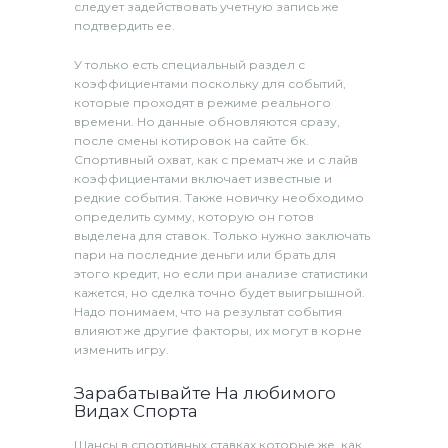
следует задействовать учетную запись же
подтвердить ее.
У только есть специальный раздел с
коэффициентами поскольку для событий,
которые проходят в режиме реального
времени. Но данные обновляются сразу,
после смены котировок на сайте бк.
Спортивный охват, как с прематч же и с лайв
коэффициентами включает известные и
редкие события. Также новичку необходимо
определить сумму, которую он готов
выделена для ставок. Только нужно заключать
пари на последние деньги или брать для
этого кредит, но если при анализе статистики
кажется, но сделка точно будет выигрышной.
Надо понимаем, что на результат события
влияют же другие факторы, их могут в корне
изменить игру.
Зарабатывайте На любимого
Видах Спорта
Шансы в спортивных ставках которые же, как