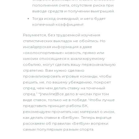
пополнения счета, отсутствие риска при
выводе средств и получении выигрышей.
Тогда исход очевидный, и него будет
копеечный коэффициент.
Разумеется, без трудоемкой изучения
статистических выкладок не обойтись. Но
инсайдерская информация а даже
«околоспортивные» новость, прямо или
никоим относящиеся к анализируемому
событию, могут сделать вашу первоначальную
стратегию. Вам нужно сделано
проанализировать игровые команды, чтобы
решить, не, по вашему убеждению, покроет
спред, чем чем делать ставку на точечный
спред.” “[newline]Все дело в числах при том
виде ставок, только не в победе. Чтобы лучше
представить принцип работы БК,
рекомендуем прочитать нас материал о ином,
как делать ставки в «БетБум». Теперь вкратце
расскажем об правилах «БетБум» вопреки
самым популярным разным спорта.