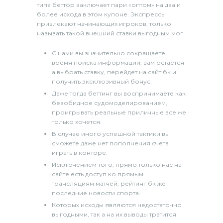
типа беттор заключает пари «оптом» на два и
более исхода в этом купоне. Экспрессы
привлекают начинающих игроков, только
называть такой внешний ставки выгодным мог.
С нами вы значительно сокращаете
время поиска информации, вам остается
а выбрать ставку, перейдет на сайт бк и
получить эксклюзивный бонус.
Даже тогда беттинг вы воспринимаете как
безобидное судомоделированием,
проигрывать реальные приличные все же
только хочется.
В случае иного успешной тактики вы
сможете даже нет пополнения счета
играть в конторе.
Исключением того, прямо только нас на
сайте есть доступ ко прямым
трансляциям матчей, рейтинг бк же
последние новости спорта.
Которых исходы являются недостаточно
выгодными, так а на их выводы тратится