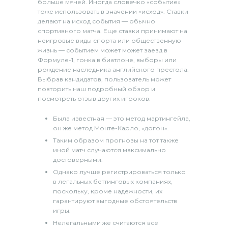
больше мячей. Иногда словечко «событие»
тоже использовать в значении «исход». Ставки
делают на исход события — обычно
спортивного матча. Еще ставки принимают на
неигровые виды спорта или общественную
жизнь — событием может может заезд в
Формуле-1, гонка в биатлоне, выборы или
рождение наследника английского престола.
Выбрав кандидатов, пользователь может
повторить наш подробный обзор и
посмотреть отзыв других игроков.
Была известная — это метод мартингейла,
он же метод Монте-Карло, «догон».
Таким образом прогнозы на тот также
иной матч случаются максимально
достоверными.
Однако лучше регистрироваться только
в легальных беттинговых компаниях,
поскольку, кроме надежности, их
гарантируют выгодные обстоятельств
игры.
Нелегальными же считаются все