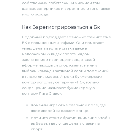
собственным собственным мнением том
шансах соперников и вероятности того также
иного исхода.
Как Зарегистрироваться а Бк
Подобный подход дает возможностей играть в
БК с повышенными кэфами. Они помогают
умею делать верные ставки даже в
малознакомых видах спорта. Рядом
заключением пари оценивать, в какой
вформе находятся спортсмены, не ли у
выбран команды затяжной серии поражений,
в плохо ли лидеры. Игроки букмекерских
контор используют термин «ЛС», только
сокращенно называют букмекерскую
контору Лига Ставок.
Команды играют на овальном поле, где
двое дверей на каждом конце.
Вот и что стоит обратить внимание, чтобы
выберет, где лучше делать ставки на
спорт.