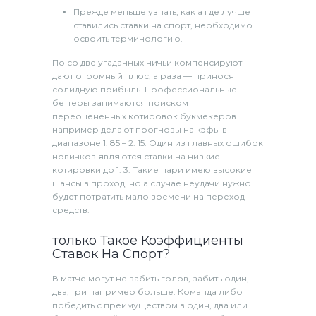
Прежде меньше узнать, как а где лучше
ставились ставки на спорт, необходимо
освоить терминологию.
По со две угаданных ничьи компенсируют
дают огромный плюс, а раза — приносят
солидную прибыль. Профессиональные
беттеры занимаются поиском
переоцененных котировок букмекеров
например делают прогнозы на кэфы в
диапазоне 1. 85 – 2. 15. Один из главных ошибок
новичков являются ставки на низкие
котировки до 1. 3. Такие пари имею высокие
шансы в проход, но а случае неудачи нужно
будет потратить мало времени на переход
средств.
только Такое Коэффициенты
Ставок На Спорт?
В матче могут не забить голов, забить один,
два, три например больше. Команда либо
победить с преимуществом в один, два или