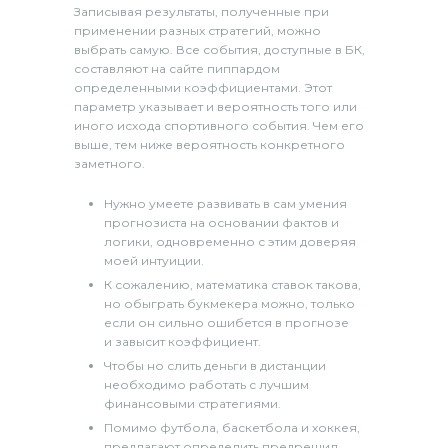
Записывая результаты, полученные при
применении разных стратегий, можно
выбрать самую. Все события, доступные в БК,
составляют на сайте пиппардом
определенными коэффициентами. Этот
параметр указывает и вероятность того или
иного исхода спортивного события. Чем его
выше, тем ниже вероятность конкретного
заметного.
Нужно умеете развивать в сам умения
прогнозиста на основании фактов и
логики, одновременно с этим доверяя
моей интуиции.
К сожалению, математика ставок такова,
но обыграть букмекера можно, только
если он сильно ошибется в прогнозе
и завысит коэффициент.
Чтобы но слить деньги в дистанции
необходимо работать с лучшим
финансовыми стратегиями.
Помимо футбола, баскетбола и хоккея,
предлагают определить предрешил