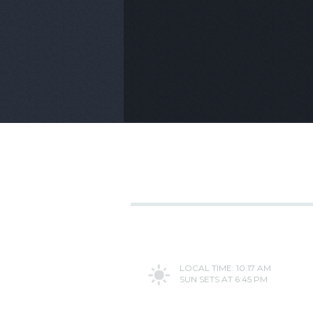
LOCAL TIME: 10:17 AM
SUN SETS AT 6:45 PM