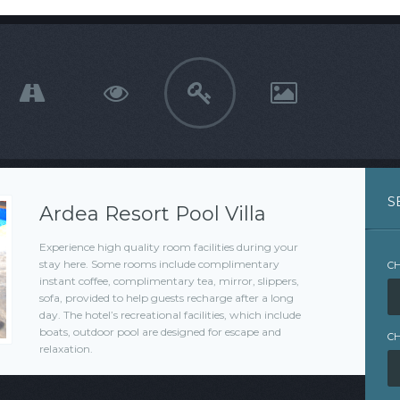
S
Ardea Resort Pool Villa
Experience high quality room facilities during your
stay here. Some rooms include complimentary
CH
instant coffee, complimentary tea, mirror, slippers,
sofa, provided to help guests recharge after a long
day. The hotel’s recreational facilities, which include
boats, outdoor pool are designed for escape and
C
relaxation.