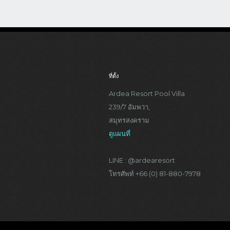
ที่ตั้ง
Ardea Resort Pool Villa
239/7 อัมพวา,
สมุทรสงคราม
ดูแผนที่
LINE : @ardearesort
โทรศัพท์ +66 (0) 81-880-7978