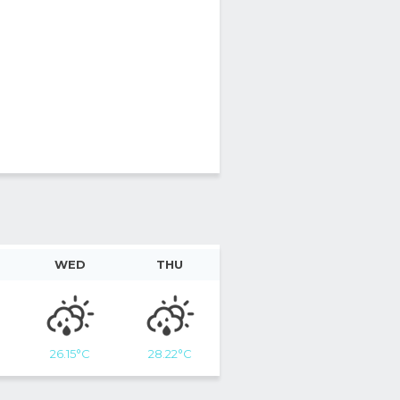
WED
THU
26.15
°C
28.22
°C