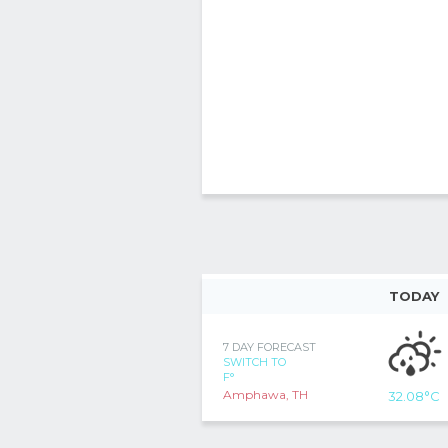
TODAY
7 DAY FORECAST
SWITCH TO
F°
Amphawa, TH
32.08
°C