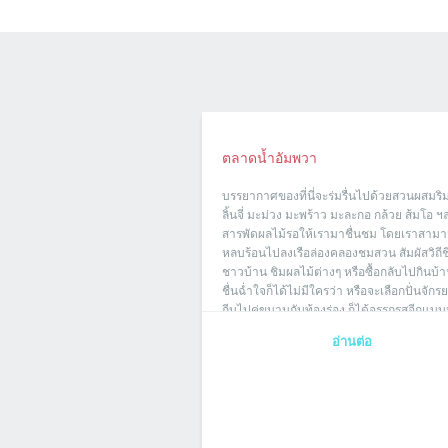
ตลาดน้ำอัมพวา
บรรยากาศของที่นี่จะร่มรื่นไปด้วยสวนผสมริมน
ลิ้นจี่ มะม่วง มะพร้าว มะละกอ กล้วย ส้มโอ ฯ
สารพัดผลไม้รอให้เรามาชื่นชม โดยเราสาม
หลบร้อนไปลงเรือล่องคลองชมสวน สัมผัสวิถีช
ชาวบ้าน ชิมผลไม้ต่างๆ หรือซื้อกลับไปกินบ้า
ชื่นฉ่ำใจก็ได้ไม่มีใครว่า หรือจะเลือกปั่นจักร
ถีบไปคู่ขนานกับท้องร่อง ก็ได้อรรถรสอีกแบบห
อ่านต่อ