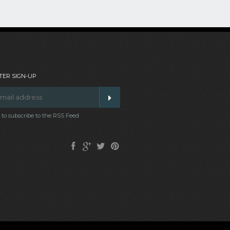
ER SIGN-UP
t to subscribe to the RSS Feed
Facebook
Google
Twitter
Pinterest
Plus