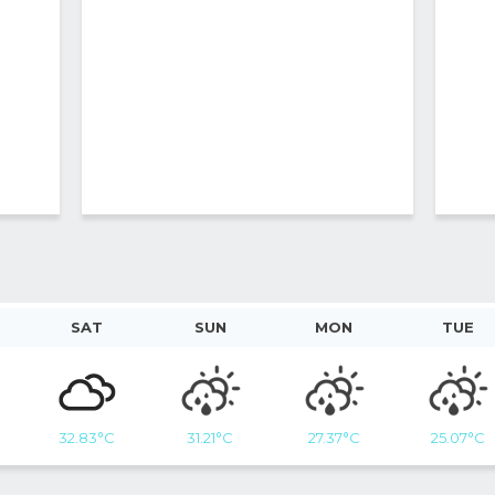
SAT
SUN
MON
TUE
32.83
°C
31.21
°C
27.37
°C
25.07
°C