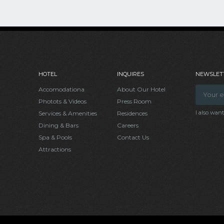
HOTEL
INQUIRES
NEWSLETT
Accomodationa
About Our Hotel
Photots & Videos
Press Room
I also wan
Services & Amenities
Residences
Dining & Bars
Careers
Spa & Pools
Contact Us
Attractions