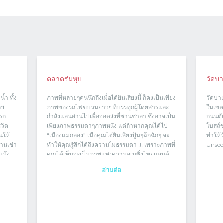
ตลาดร่มหุบ
วัดบาง
้ำ ทั้ง
ภาพที่หลายๆคนนึกถึงเมื่อได้ยินเสียงนี้ ก็คงเป็นเพียง
วัดบาง
ลฯ
ภาพของรถไฟขบวนยาวๆ ที่บรรทุกผู้โดยสารและ
ในเขตพ
ารถ
กำลังแล่นผ่านไปเพื่อจอดส่งที่ชานชาลา ซึ่งอาจเป็น
ถนนตัด
ีวิต
เพียงภาพธรรมดาๆภาพหนึ่ง แต่ถ้าหากคุณได้ไป
โบสถ์
นให้
“เมืองแม่กลอง” เมื่อคุณได้ยินเสียงปู้นๆฉึกฉักๆ จะ
ทำให้ว
ยานเช่า
ทำให้คุณรู้สึกได้ถึงความไม่ธรรมดา !!! เพราะภาพที่
Unsee
นึ่ง
คุณได้เห็นจะเป็นภาพแห่งความอเมซิ่งไทยแลนด์
ของ“ตลาดร่มหุบ ” หรือ “ตลาดทางรถไฟ”
อ่านต่อ