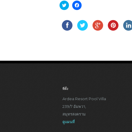
Click
Click
to
to
share
share
on
on
Twitter
Facebook
(Opens
(Opens
in
in
new
new
window)
window)
ที่ตั้ง
Ardea Resort Pool Villa
239/7 อัมพวา,
สมุทรสงคราม
ดูแผนที่