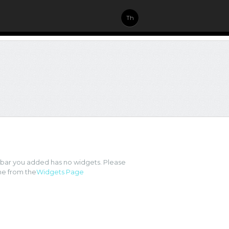
Th
ebar you added has no widgets. Please
e from the
Widgets Page