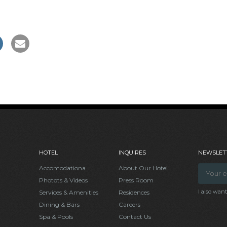
HOTEL
INQUIRES
NEWSLETT
Accomodationa
About Our Hotel
Photots & Videos
Press Room
I also wan
Services & Amenities
Residences
Dining & Bars
Careers
Spa & Pools
Contact Us